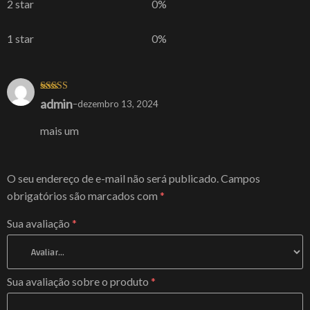
2 star
0%
1 star
0%
admin
Avaliação
–
dezembro 13, 2024
4
de 5
mais um
O seu endereço de e-mail não será publicado.
Campos
obrigatórios são marcados com
*
Sua avaliação
*
Sua avaliação sobre o produto
*