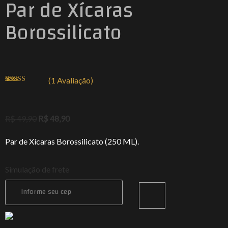
Par de Xícaras
Borossilicato
(
1
Avaliação)
Avaliado
1
como
4.00
de 5, com
baseado
R$
49,90
R$
48,90
em
avaliação
de cliente
Par de Xícaras Borossilicato (250 ML).
Simulação de frete