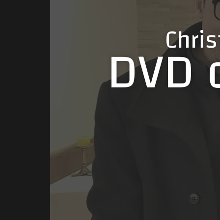
Chri
DVD d