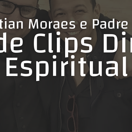
stian Moraes e Padre
e Clips D
Espiritual