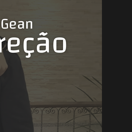
 Gean
ireção